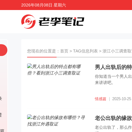
2026年08月08日 星期六
您现在的位置是：
首页
> TAG信息列表 > 浙江小三调查
男人出轨后的特
你知道当一个男人出
来讲讲吧。
录
情感篇
2025-10-25
普
老公出轨的缘故
老公出轨了，那么作
篇