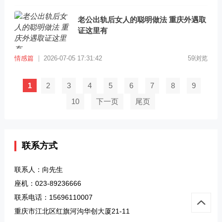
老公出轨后女人的聪明做法 重庆外遇取
证这里有
情感篇
2026-07-05 17:31:42
59浏览
1
2
3
4
5
6
7
8
9
10
下一页
尾页
联系方式
联系人：向先生
座机：023-89236666
联系电话：15696110007
重庆市江北区红旗河沟华创大厦21-11