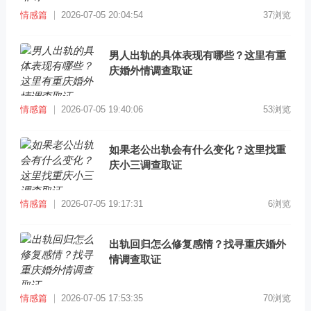
情感篇
2026-07-05 20:04:54
37浏览
男人出轨的具体表现有哪些？这里有重
庆婚外情调查取证
情感篇
2026-07-05 19:40:06
53浏览
如果老公出轨会有什么变化？这里找重
庆小三调查取证
情感篇
2026-07-05 19:17:31
6浏览
出轨回归怎么修复感情？找寻重庆婚外
情调查取证
情感篇
2026-07-05 17:53:35
70浏览